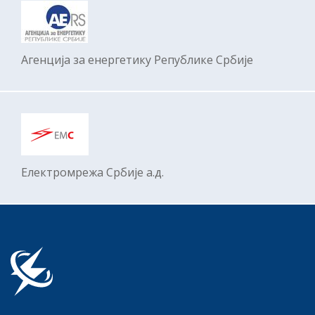
Агенција за енергетику Републике Србије
Електромрежa Србије а.д.