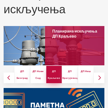
искључења
Планирана искључења
ДП Краљево
ДП
ДП Нови
ДП
ДП
ДП Ниш
Београд
Сад
Краљево
Крагујевац