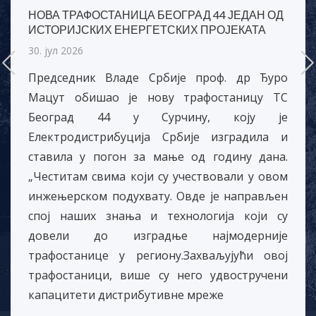
НОВА ТРАФОСТАНИЦА БЕОГРАД 44 ЈЕДАН ОД
ИСТОРИЈСКИХ ЕНЕРГЕТСКИХ ПРОЈЕКАТА
30. јул 2026
Председник Владе Србије проф. др Ђуро
Мацут обишао је нову трафостаницу ТС
Београд 44 у Сурчину, коју је
Електродистрибуција Србије изградила и
ставила у погон за мање од годину дана.
„Честитам свима који су учествовали у овом
инжењерском подухвату. Овде је направљен
спој наших знања и технологија који су
довели до изградње најмодерније
трафостанице у региону.Захваљујући овој
трафостаници, више су него удвостручени
капацитети дистрибутивне мреже