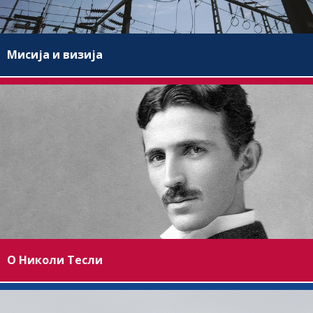
Мисија и визија
О Николи Тесли