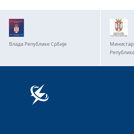
Влада Републике Србије
Министар
Републике