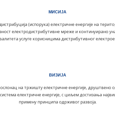
МИСИЈА
дистрибуција (испорука) електричне енергије на терито
даност електродистрибутивне мреже и континуирано у
валитета услуге корисницима дистрибутивног електроен
ВИЗИЈА
 ослонац на тржишту електричне енергије, друштвено 
система електричне енергије, с циљем достизања најви
примену принципа одрживог развоја.