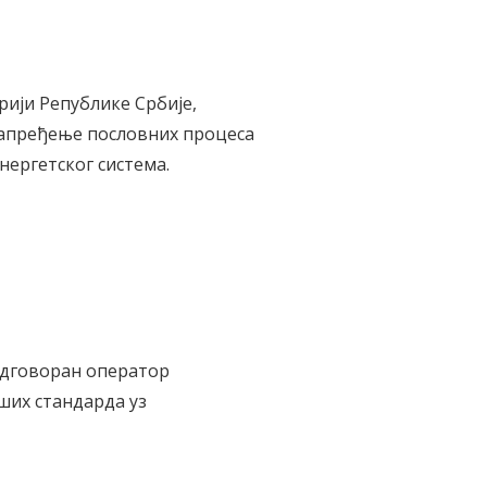
рији Републике Србије,
напређење пословних процеса
ергетског система.
одговоран оператор
ших стандарда уз