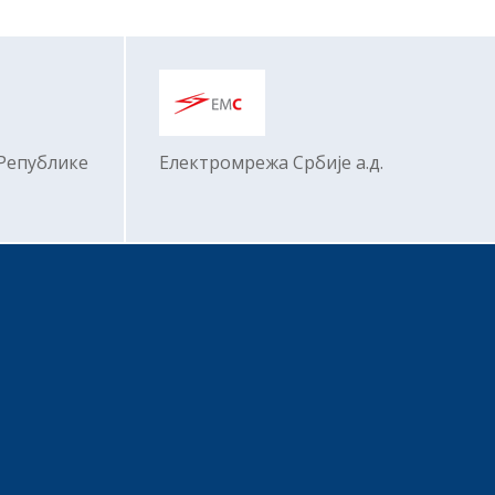
 Републике
Електромрежa Србије а.д.