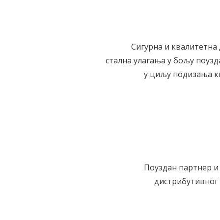
Сигурна и квалитетна 
стална улагања у бољу поуз
у циљу подизања к
Поуздан партнер и
дистрибутивног 