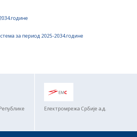
2034.године
стема за период 2025-2034.године
 Републике
Електромрежa Србије а.д.